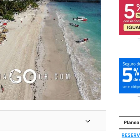
T
T
Planea
RESERV