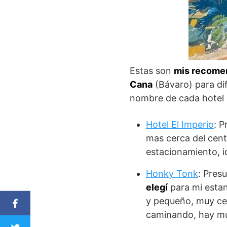
Estas son
mis recome
Cana
(Bávaro) para di
nombre de cada hotel p
Hotel El Imperio
: P
mas cerca del cent
estacionamiento, i
Honky Tonk
: Pres
elegí
para mi estan
y pequeño, muy cer
caminando, hay mu