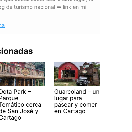
g de turismo nacional ➡️ link en mi
ma
cionadas
Dota Park –
Guarcoland – un
Parque
lugar para
Temático cerca
pasear y comer
de San José y
en Cartago
Cartago