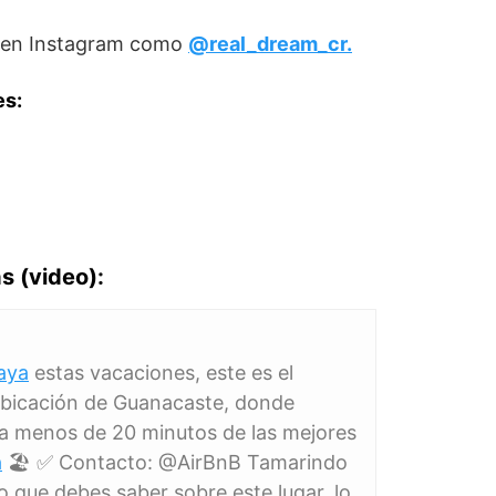
 en Instagram como
@real_dream_cr.
es:
s (video)
:
aya
estas vacaciones, este es el
bicación de Guanacaste, donde
a menos de 20 minutos de las mejores
a
🏖️ ✅ Contacto: @AirBnB Tamarindo
 que debes saber sobre este lugar, lo