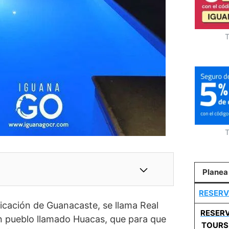
T
T
Planea
RESERV
icación de Guanacaste, se llama Real
RESERV
n pueblo llamado Huacas, que para que
TOURS