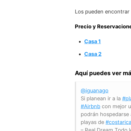
Los pueden encontrar
Precio y Reservacion
Casa 1
Casa 2
Aquí puedes ver má
@iguanago
Si planean ir a la
#pl
#Airbnb
con mejor u
podrán hospedarse 
playas de
#costaric
– Real Dream Todo lo