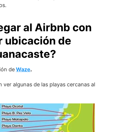
os.
egar al Airbnb con
 ubicación de
uanacaste?
ión de
Waze
.
 ver algunas de las playas cercanas al