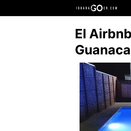
Saltar
al
contenido
El Airbn
Guanaca