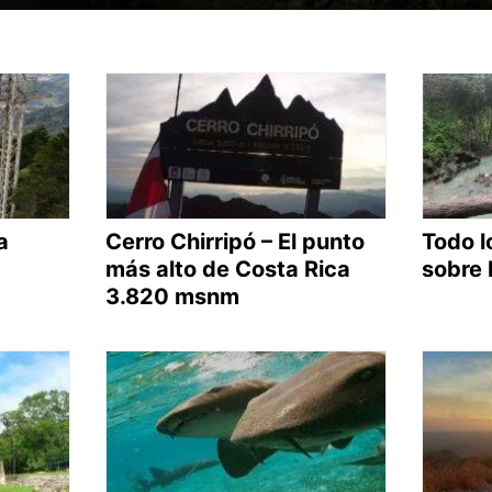
a
Cerro Chirripó – El punto
Todo l
más alto de Costa Rica
sobre 
3.820 msnm