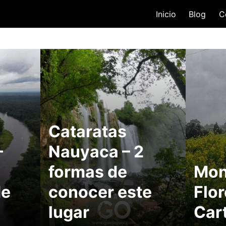
Inicio
Blog
C
Cataratas
–
Nauyaca – 2
formas de
Mon
de
conocer este
Flor
lugar
Car