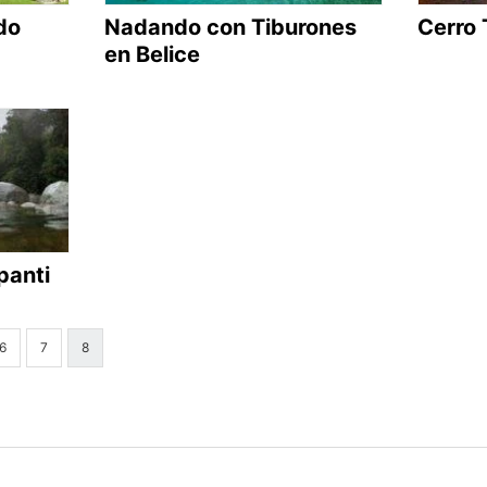
do
Nadando con Tiburones
Cerro 
en Belice
panti
6
7
8