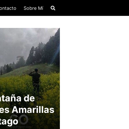
ontacto
Sobre Mí
taña de
es Amarillas
tago